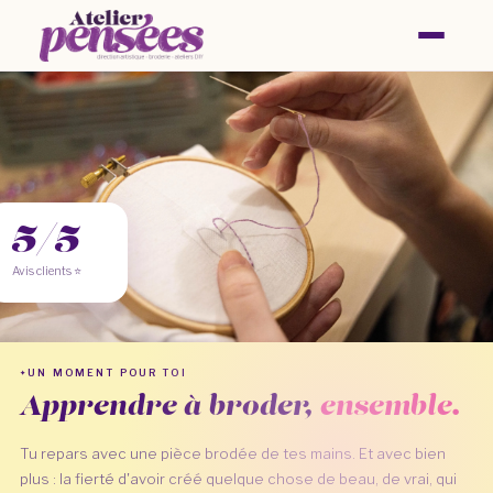
🧵
5/5
Avis clients ⭐
UN MOMENT POUR TOI
Apprendre à broder,
ensemble.
Tu repars avec une pièce brodée de tes mains. Et avec bien
plus : la fierté d'avoir créé quelque chose de beau, de vrai, qui