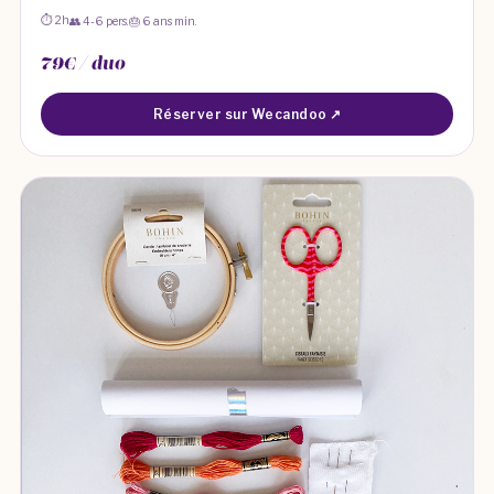
⏱ 2h
👥 4-6 pers.
🎂 6 ans min.
79€ / duo
Réserver sur Wecandoo ↗