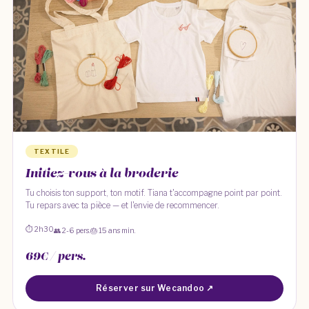
TEXTILE
Initiez-vous à la broderie
Tu choisis ton support, ton motif. Tiana t'accompagne point par point.
Tu repars avec ta pièce — et l'envie de recommencer.
⏱ 2h30
👥 2-6 pers.
🎂 15 ans min.
69€ / pers.
Réserver sur Wecandoo ↗