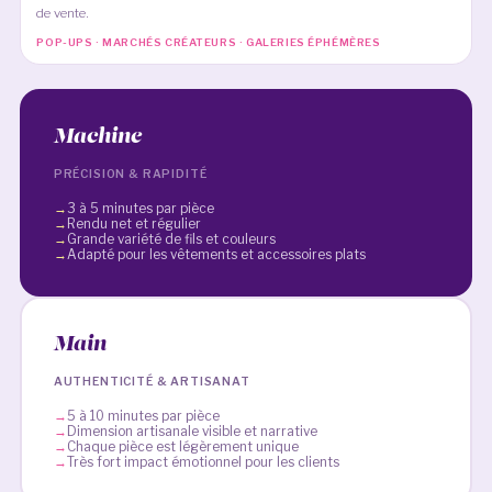
de vente.
POP-UPS · MARCHÉS CRÉATEURS · GALERIES ÉPHÉMÈRES
Machine
PRÉCISION & RAPIDITÉ
3 à 5 minutes par pièce
Rendu net et régulier
Grande variété de fils et couleurs
Adapté pour les vêtements et accessoires plats
Main
AUTHENTICITÉ & ARTISANAT
5 à 10 minutes par pièce
Dimension artisanale visible et narrative
Chaque pièce est légèrement unique
Très fort impact émotionnel pour les clients