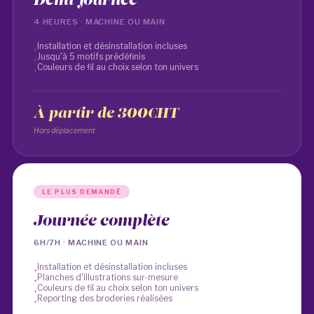
Demi-journée
4 HEURES · MACHINE OU MAIN
Installation et désinstallation incluses
Jusqu'à 5 motifs prédéfinis
Couleurs de fil au choix selon ton univers
À partir de 300€HT
Hors déplacement
LE PLUS DEMANDÉ
Journée complète
6H/7H · MACHINE OU MAIN
Installation et désinstallation incluses
Planches d'illustrations sur-mesure
Couleurs de fil au choix selon ton univers
Reporting des broderies réalisées