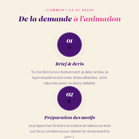
COMMENT ÇA SE PASSE
De la demande
à l'animation
01
🎯
Brief & devis
Tu me décris ton événement, la date, le lieu, le
type de pièces à broder et tes attentes. Je te
réponds avec un devis détaillé.
02
🧵
Préparation des motifs
Je prépare les fichiers broderie et réalise un test
sur tissu similaire pour valider le rendu avant le
jour J.