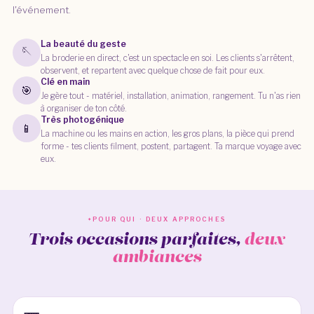
l'événement.
La beauté du geste
🪡
La broderie en direct, c'est un spectacle en soi. Les clients s'arrêtent,
observent, et repartent avec quelque chose de fait pour eux.
Clé en main
🎯
Je gère tout - matériel, installation, animation, rangement. Tu n'as rien
à organiser de ton côté.
Très photogénique
📱
La machine ou les mains en action, les gros plans, la pièce qui prend
forme - tes clients filment, postent, partagent. Ta marque voyage avec
eux.
POUR QUI · DEUX APPROCHES
Trois occasions parfaites,
deux
ambiances