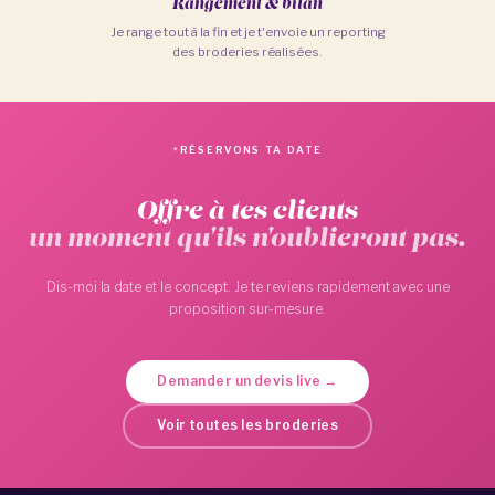
Rangement & bilan
Je range tout à la fin et je t'envoie un reporting
des broderies réalisées.
RÉSERVONS TA DATE
Offre à tes clients
un moment qu'ils n'oublieront pas.
Dis-moi la date et le concept. Je te reviens rapidement avec une
proposition sur-mesure.
Demander un devis live →
Voir toutes les broderies