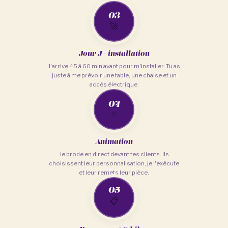
03
🚀
Jour J - installation
J'arrive 45 à 60 min avant pour m'installer. Tu as
juste à me prévoir une table, une chaise et un
accès électrique.
04
✨
Animation
Je brode en direct devant tes clients. Ils
choisissent leur personnalisation, je l'exécute
et leur remets leur pièce.
05
📋